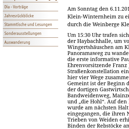
Dia - Vorträge
Am Sonntag den 6.11.201
Jahresrückblicke
Klein-Winternheim zu 
durch die Weinberge Kl
Stammtische und Lesungen
Sonderausstellungen
Um 15:30 Uhr trafen sic
der Haybachhalle, um v
Auswanderung
Wingertshäuschen am K
Panoramaweg zu wander
die erste informative Pa
Ehrenvorsitzende Franz J
Straßenkonstellation eing
hier vier Wege zusammen
Gemeint ist der Beginn 
der dortigen Gastwirtsch
Bandweidenweg, Mainze
und „die Hohl“. Auf d
wurde am nächsten Hal
eingegangen, die ihren
Trieben von Weiden erhie
Binden der Rebstöcke an