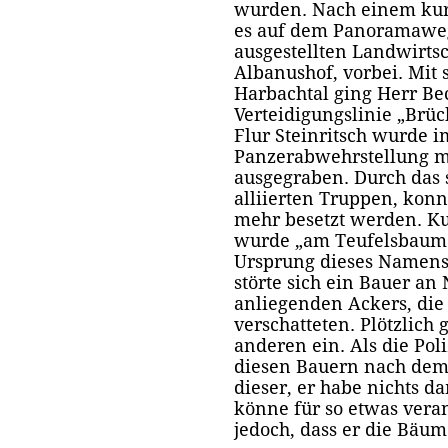
wurden. Nach einem kurz
es auf dem Panoramaweg
ausgestellten Landwirts
Albanushof, vorbei. Mit 
Harbachtal ging Herr Bec
Verteidigungslinie „Brü
Flur Steinritsch wurde i
Panzerabwehrstellung m
ausgegraben. Durch das 
alliierten Truppen, konn
mehr besetzt werden. K
wurde „am Teufelsbaum“
Ursprung dieses Namens 
störte sich ein Bauer a
anliegenden Ackers, die
verschatteten. Plötzlic
anderen ein. Als die Pol
diesen Bauern nach dem 
dieser, er habe nichts da
könne für so etwas verant
jedoch, dass er die Bäum