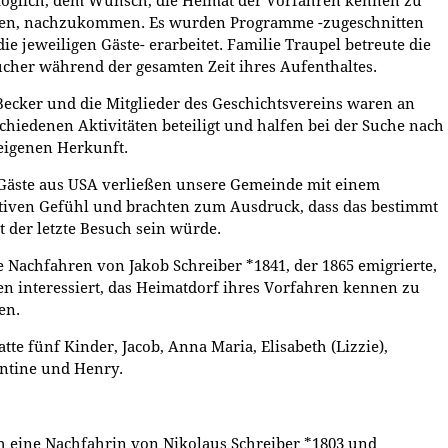
öglich, dem Wunsch, die Heimat der Vorfahren kennen zu
nen, nachzukommen. Es wurden Programme -zugeschnitten
die jeweiligen Gäste- erarbeitet. Familie Traupel betreute die
cher während der gesamten Zeit ihres Aufenthaltes.
 Becker und die Mitglieder des Geschichtsvereins waren an
chiedenen Aktivitäten beteiligt und halfen bei der Suche nach
eigenen Herkunft.
Gäste aus USA verließen unsere Gemeinde mit einem
tiven Gefühl und brachten zum Ausdruck, dass das bestimmt
t der letzte Besuch sein würde.
e Nachfahren von Jakob Schreiber *1841, der 1865 emigrierte,
n interessiert, das Heimatdorf ihres Vorfahren kennen zu
en.
atte fünf Kinder, Jacob, Anna Maria, Elisabeth (Lizzie),
ntine und Henry.
 eine Nachfahrin von Nikolaus Schreiber *1803 und