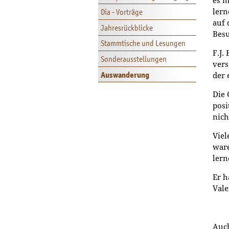
es m
Dia - Vorträge
ler
auf 
Jahresrückblicke
Besu
Stammtische und Lesungen
F.J.
Sonderausstellungen
vers
Auswanderung
der 
Die 
posi
nich
Viel
ware
lern
Er h
Vale
Auch