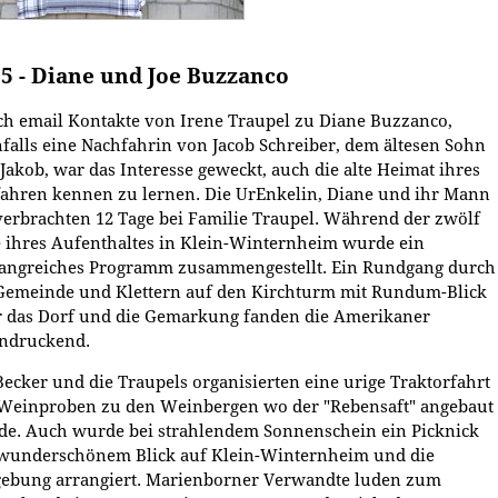
5 - Diane und Joe Buzzanco
h email Kontakte von Irene Traupel zu Diane Buzzanco,
falls eine Nachfahrin von Jacob Schreiber, dem ältesen Sohn
Jakob, war das Interesse geweckt, auch die alte Heimat ihres
ahren kennen zu lernen. Die UrEnkelin, Diane und ihr Mann
verbrachten 12 Tage bei Familie Traupel. Während der zwölf
 ihres Aufenthaltes in Klein-Winternheim wurde ein
angreiches Programm zusammengestellt. Ein Rundgang durch
Gemeinde und Klettern auf den Kirchturm mit Rundum-Blick
 das Dorf und die Gemarkung fanden die Amerikaner
indruckend.
 Becker und die Traupels organisierten eine urige Traktorfahrt
Weinproben zu den Weinbergen wo der "Rebensaft" angebaut
e. Auch wurde bei strahlendem Sonnenschein ein Picknick
wunderschönem Blick auf Klein-Winternheim und die
ebung arrangiert. Marienborner Verwandte luden zum