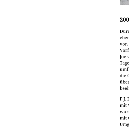
200
Durc
eben
von 
Vorf
Joe 
Tage
umf
die 
über
bee
F.J.
mit 
wurd
mit 
Umg